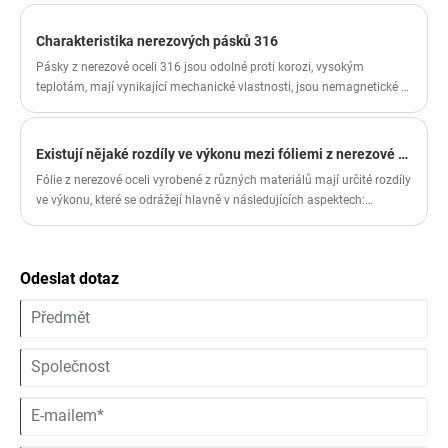
nerezových plechů patří mezi běžně používané metody svařování TIG
(svařování argonovým obloukem), MIG (svařování kovů v ochranném
Charakteristika nerezových pásků 316
plynu aktivním plynem) a odporové svařování atd. Vhodnou metodu
Pásky z nerezové oceli 316 jsou odolné proti korozi, vysokým
svařování zvolte podle konkrétní situace.
teplotám, mají vynikající mechanické vlastnosti, jsou nemagnetické a
mají dobré hygienické vlastnosti a jsou vhodné pro výrobu a
zpracování v různých průmyslových oblastech.
Existují nějaké rozdíly ve výkonu mezi fóliemi z nerezové oceli různých materiálů?
Fólie z nerezové oceli vyrobené z různých materiálů mají určité rozdíly
ve výkonu, které se odrážejí hlavně v následujících aspektech:
Odolnost proti korozi: 304 Nerezová ocel: Tato nerezová ocel má
dobrou odolnost proti korozi a je vhodná pro většinu běžného
prostředí, ale může být ovlivněna v některých silných prostředích
Odeslat dotaz
kyseliny a alkalií.