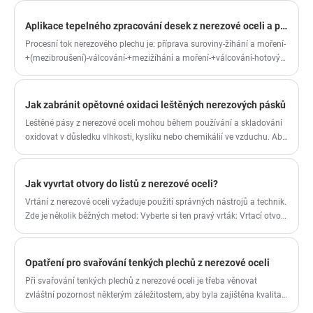
klientům poskytnout konkurenceschopnou
cenu a nejlepší služby. Zaměřujeme se také
Aplikace tepelného zpracování desek z nerezové oceli a procesní tok
na poprodejní servis našich zákazníků,
Procesní tok nerezového plechu je: příprava suroviny-žíhání a moření-
doufáme, že našim klientům nabídneme ty
+(mezibroušení)-válcování-+mezižíhání a moření-+válcování-hotový
nejlepší zkušenosti. Cívka z nerezové oceli
produkt žíhání a moření-nivelace_+(broušení hotového produktu a
301 je tvrditelná austenitická nerezová ocel
leštění)-střihání Jedno balení na sklad.
s vysokou tvrdostí a pevností, která je široce
Jak zabránit opětovné oxidaci leštěných nerezových pásků
používána v průmyslu.
Leštěné pásy z nerezové oceli mohou během používání a skladování
oxidovat v důsledku vlhkosti, kyslíku nebo chemikálií ve vzduchu. Aby
se zabránilo další oxidaci, lze provést následující opatření: 1.
Povrchová úprava a ochranný nátěr Pasivace: Pasivace zvyšuje
odolnost nerezového povrchu proti korozi. Pasivace zahrnuje ošetření
Jak vyvrtat otvory do listů z nerezové oceli?
pásu pasivačním roztokem po moření, čímž se vytvoří ochranný
Vrtání z nerezové oceli vyžaduje použití správných nástrojů a technik.
oxidový film, který účinně zabraňuje oxidaci.
Zde je několik běžných metod: Vyberte si ten pravý vrták: Vrtací otvory
vyžadují použití vysokorychlostních ocelových nebo kobaltových
ocelových vrtáků. Tyto kousky vrtáků jsou odolnější než běžné bity v
uhlíkové oceli a lépe zvládnou tvrdost nerezové oceli.
Opatření pro svařování tenkých plechů z nerezové oceli
Při svařování tenkých plechů z nerezové oceli je třeba věnovat
zvláštní pozornost některým záležitostem, aby byla zajištěna kvalita
a bezpečnost svařování: Zvolte vhodné metody svařování: U tenkých