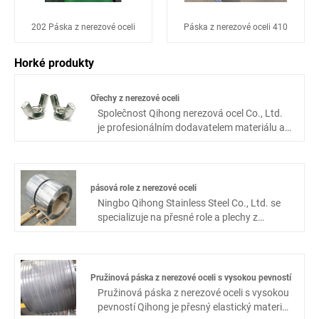
202 Páska z nerezové oceli
Páska z nerezové oceli 410
Horké produkty
Ořechy z nerezové oceli
Společnost Qihong nerezová ocel Co., Ltd.
je profesionálním dodavatelem materiálu a
produktů z nerezové oceli, specializující se
na ořechy z nerezové oceli, z nerezové oceli,
kolík z nerezové oceli, pás z nerezové oceli,
nerezovou ocelovou cívku atd. Přísná
pásová role z nerezové oceli
kontrola kvality a přísné řízení je zárukou
Ningbo Qihong Stainless Steel Co., Ltd. se
stabilních produktů a dobrých služeb.
specializuje na přesné role a plechy z
nerezové oceli, jakož i na ocelové pásy
válcované za studena a různé přesné
spojovací prvky. Máme moderní vybavení,
vyspělé metody řízení, profesionální
Pružinová páska z nerezové oceli s vysokou pevností
testovací nástroje a zkušené pracovníky.
Pružinová páska z nerezové oceli s vysokou
Mnoho zákazníků používá naše produkty v
pevností Qihong je přesný elastický materiál
odvětví elektroniky, automobilového