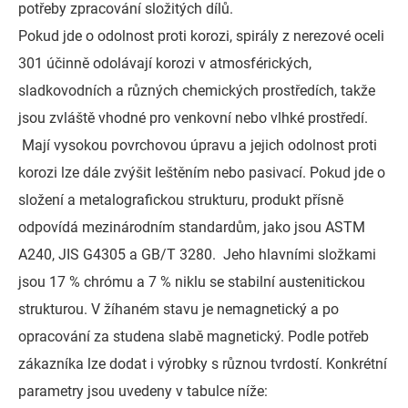
potřeby zpracování složitých dílů.
Pokud jde o odolnost proti korozi, spirály z nerezové oceli
301 účinně odolávají korozi v atmosférických,
sladkovodních a různých chemických prostředích, takže
jsou zvláště vhodné pro venkovní nebo vlhké prostředí.
Mají vysokou povrchovou úpravu a jejich odolnost proti
korozi lze dále zvýšit leštěním nebo pasivací. Pokud jde o
složení a metalografickou strukturu, produkt přísně
odpovídá mezinárodním standardům, jako jsou ASTM
A240, JIS G4305 a GB/T 3280. Jeho hlavními složkami
jsou 17 % chrómu a 7 % niklu se stabilní austenitickou
strukturou. V žíhaném stavu je nemagnetický a po
opracování za studena slabě magnetický. Podle potřeb
zákazníka lze dodat i výrobky s různou tvrdostí. Konkrétní
parametry jsou uvedeny v tabulce níže: