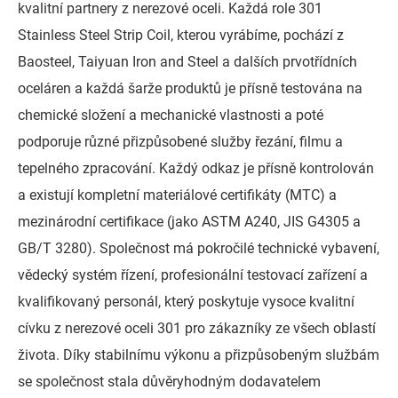
kvalitní partnery z nerezové oceli. Každá role 301
Stainless Steel Strip Coil, kterou vyrábíme, pochází z
Baosteel, Taiyuan Iron and Steel a dalších prvotřídních
oceláren a každá šarže produktů je přísně testována na
chemické složení a mechanické vlastnosti a poté
podporuje různé přizpůsobené služby řezání, filmu a
tepelného zpracování. Každý odkaz je přísně kontrolován
a existují kompletní materiálové certifikáty (MTC) a
mezinárodní certifikace (jako ASTM A240, JIS G4305 a
GB/T 3280). Společnost má pokročilé technické vybavení,
vědecký systém řízení, profesionální testovací zařízení a
kvalifikovaný personál, který poskytuje vysoce kvalitní
cívku z nerezové oceli 301 pro zákazníky ze všech oblastí
života. Díky stabilnímu výkonu a přizpůsobeným službám
se společnost stala důvěryhodným dodavatelem