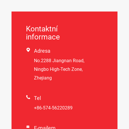
Kontaktní
informace

Adresa
No.2288 Jiangnan Road,
Ningbo High-Tech Zone,
Zhejiang

Tel
+86-574-56220289

E-mailem