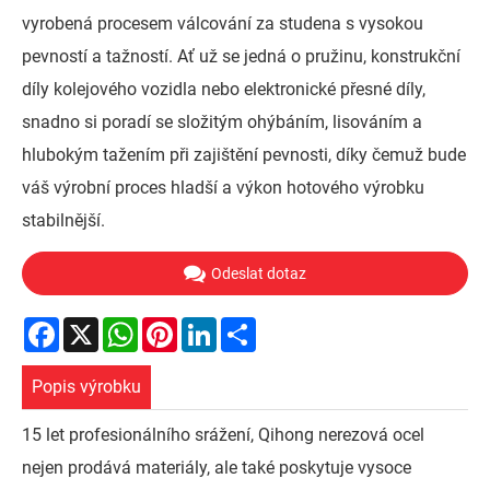
vyrobená procesem válcování za studena s vysokou
pevností a tažností. Ať už se jedná o pružinu, konstrukční
díly kolejového vozidla nebo elektronické přesné díly,
snadno si poradí se složitým ohýbáním, lisováním a
hlubokým tažením při zajištění pevnosti, díky čemuž bude
váš výrobní proces hladší a výkon hotového výrobku
stabilnější.
Odeslat dotaz
Facebook
X
WhatsApp
Pinterest
LinkedIn
Share
Popis výrobku
15 let profesionálního srážení, Qihong nerezová ocel
nejen prodává materiály, ale také poskytuje vysoce