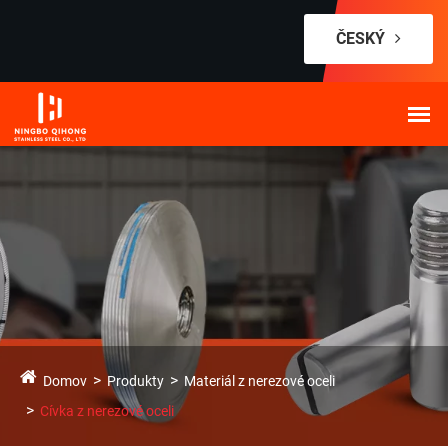
ČESKÝ
Domov
Produkty
Materiál z nerezové oceli
Cívka z nerezové oceli