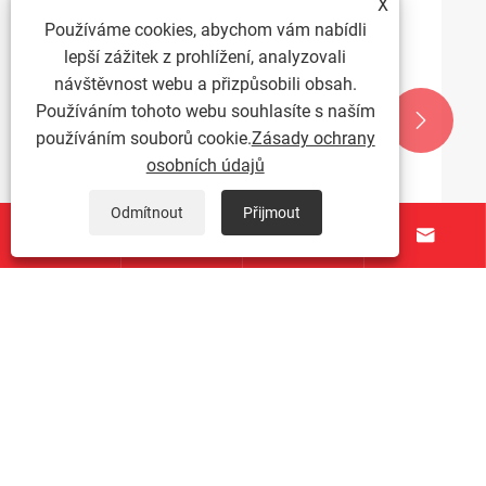
X
Používáme cookies, abychom vám nabídli
lepší zážitek z prohlížení, analyzovali
návštěvnost webu a přizpůsobili obsah.
Používáním tohoto webu souhlasíte s naším


používáním souborů cookie.
Zásady ochrany
osobních údajů
Odmítnout
Přijmout




Aplikace úzkého proužku z nerezové oceli
Ukázat více >>
O nás