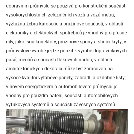
dopravním průmyslu se používá pro konstrukční součásti
vysokorychlostních železničních vozů a vozů metra,
výztužná žebra karoserie a pružinové součásti; v oblasti
elektroniky a elektrických spotřebičů je vhodný pro přesné
díly, jako jsou konektory, pružinové spony a stínící kryty; v
průmyslové výrobě jej lze použít k výrobě dopravníkových
pásů, měchů a součástí tlakových nádob; v oblasti
architektonických dekorací může být zpracován na
vysoce kvalitní výtahové panely, zábradlí a ozdobné lišty;
v novém energetickém a automobilovém průmyslu je
vhodný pro pouzdra baterií, součásti automobilových
výfukových systémů a součásti závěsných systémů.