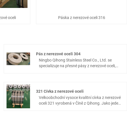
ové oceli
Páska z nerezové oceli 316
Pás z nerezové oceli 304
Ningbo Qihong Stainless Steel Co., Ltd. se
specializuje na přesné pásy z nerezové oceli,
pásy z nerezové oceli 304, máme vynikající
profesionální tým, který může poskytovat
přizpůsobené služby pro produkty. Továrna na
výrobu materiálů má několik sad přesných
321 Cívka z nerezové oceli
profesionálních zařízení z nerezové oceli.
Velkoobchodní vysoce kvalitní cívka z nerezové
Můžeme vybrat nejvhodnější nerezový materiál
oceli 321 vyrobená v Číně z Qihong. Jako jeden
podle vlastností aplikace zákazníka,
z výrobců a dodavatelů cívek z nerezové oceli
poskytnout komplexní řešení a těšíme se na
321 se společnost Ningbo Qihong Stainless
spolupráci s vámi.
Steel zaměřuje na dodávky cívek z nerezové
oceli a cívka z nerezové oceli 321 je jedním z