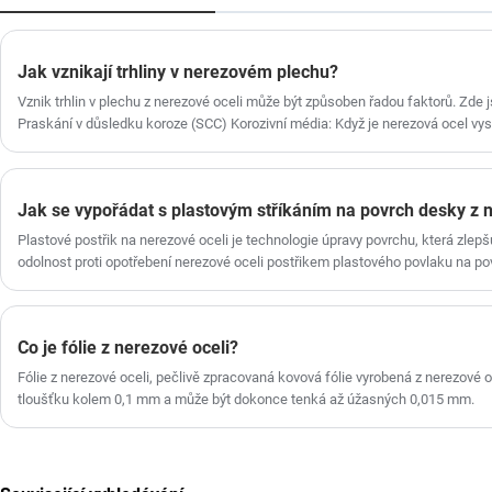
cenu, dodáváme také přizpůsobené služby,
těšíme se, že se stanete vaším dlouhodobým
partnerem v Číně.
Jak vznikají trhliny v nerezovém plechu?
Vznik trhlin v plechu z nerezové oceli může být způsoben řadou faktorů. Zde 
Praskání v důsledku koroze (SCC) Korozivní média: Když je nerezová ocel v
prostředí (jako je prostředí chloridových iontů), může dojít ke koroznímu pra
Materiály s větší pravděpodobností prasknou, když jsou pod napětím, zejmén
koncentraci korozivních médií.
Jak se vypořádat s plastovým stříkáním na povrch desky z 
Plastové postřik na nerezové oceli je technologie úpravy povrchu, která zlepšu
odolnost proti opotřebení nerezové oceli postřikem plastového povlaku na po
kroky plastového postřiku jsou následující: 1. Čištění a předběžné ošetření 
musí být povrch desky z nerezové oceli důkladně vyčištěn a předem ošetřen, a
povlaku na kovový povrch.
Co je fólie z nerezové oceli?
Fólie z nerezové oceli, pečlivě zpracovaná kovová fólie vyrobená z nerezové 
tloušťku kolem 0,1 mm a může být dokonce tenká až úžasných 0,015 mm.