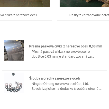
vá cívka z nerezové oceli
Pásky z kartáčované nerez
Přesná pásková cívka z nerezové oceli 0,03 mm
Přesná pásová cívka z nerezové oceli o
tloušťce 0,03 mm je standardizovaná za
studena válcovaná ultrapřesná kovová
surovina přizpůsobená pro mikrosestavy,
elektronické elastické díly a lékařské miniaturní
součástky, vyznačující se pevnou nominální
Šrouby a ořechy z nerezové oceli
tloušťkou 0,03 mm, rozměrovou tolerancí na
Ningbo Qihong nerezová ocel Co., Ltd.
úrovni mikronů, jednotnou povrchovou
Specializující se na dodávku šroubů a ořechů z
úpravou a stabilní odolností proti mechanické
nerezové oceli, vynikající kvalita, citace v
únavě. Tato cívka s pevnou specifikací,
reálném čase, efektivní služba. Byli jsme
vyrobená společností Ningbo Qihong Stainless
hluboce spolupracováni se slavnými továrnami
Steel Co., Ltd, využívá plně proces válcování za
z nerezové oceli. Továrny mají více než 40 let