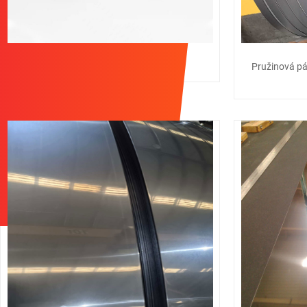
Hmoždinky z nerezové oceli
Pružinová pá