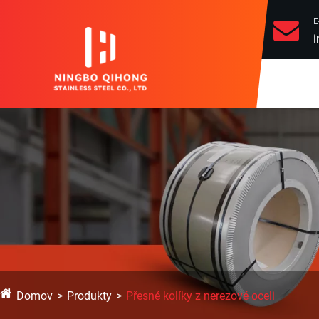
E
i
Domov
Produkty
Přesné kolíky z nerezové oceli