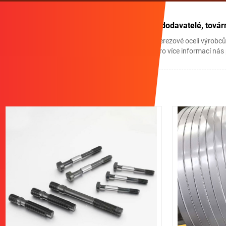
Čína Přesné kolíky z nerezové oceli výrobci, dodavatelé, továr
Qihong je jedním z profesionálních Přesné kolíky z nerezové oceli výrobců
zájem o naše levné Přesné kolíky z nerezové oceli. Pro více informací nás
Související produkty