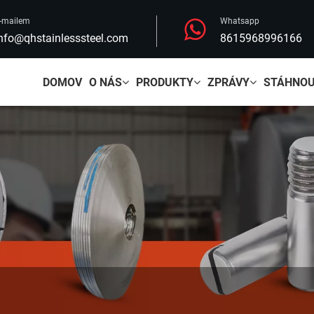
-mailem
Whatsapp
nfo@qhstainlesssteel.com
8615968996166
DOMOV
O NÁS
PRODUKTY
ZPRÁVY
STÁHNO