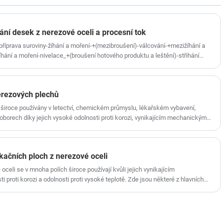
nejprodávanějších produktů. Můžeme
poskytnout 321 nerezových cívek různých
specifikací a povrchů s dostatečnou zásobou a
ní desek z nerezové oceli a procesní tok
vysokou kvalitou.
příprava suroviny-žíhání a moření-+(mezibroušení)-válcování-+mezižíhání a
hání a moření-nivelace_+(broušení hotového produktu a leštění)-střihání
erezových plechů
 široce používány v letectví, chemickém průmyslu, lékařském vybavení,
 oborech díky jejich vysoké odolnosti proti korozi, vynikajícím mechanickým
osti, dobrému zpracování a krásným a odolným vlastnostem.
kačních ploch z nerezové oceli
celi se v mnoha polích široce používají kvůli jejich vynikajícím
proti korozi a odolnosti proti vysoké teplotě. Zde jsou některé z hlavních
ponenty motoru: Používá se k výrobě lopatek turbíny, komponenty plynové
plotu a odolnost proti korozi. Strukturální části: Používá se pro letadlové
jí vysokou pevnost a lehkou hmotnost.