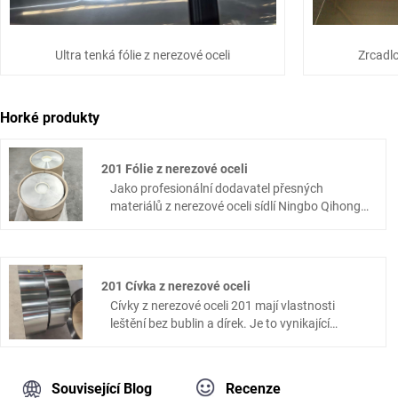
Ultra tenká fólie z nerezové oceli
Zrcadlo
Horké produkty
201 Fólie z nerezové oceli
Jako profesionální dodavatel přesných
materiálů z nerezové oceli sídlí Ningbo Qihong
Stainless Steel Co., Ltd. v Ningbo s bohatými
průmyslovými zkušenostmi. Specializujeme se
na zpracování a výrobu vysoce kvalitní 201
nerezové fólie. Vybaveno sofistikovaným
201 Cívka z nerezové oceli
technickým vybavením, vědeckým
Cívky z nerezové oceli 201 mají vlastnosti
managementem, profesionálními testovacími
leštění bez bublin a dírek. Je to vynikající
nástroji a zkušeným týmem.
materiál pro výrobu různých pouzder hodinek a
spodních krytů řemínků. Nerezová ocel Ningbo
Qihong je profesionální dodavatel cívek z
Související Blog
Recenze
nerezové oceli 201, máme vynikající kvalitu a