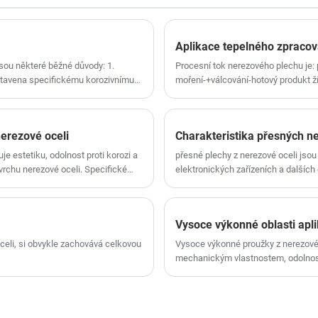
studena, žíhání pro odlehčení pnutí a
pokročilých technik a zkušeností v oblasti
profesionální proces detekce vad, který
vysoce přesných výrobků z nerezové oceli.
pokrývá kompletní třídy nerezové oceli řady
200/300/400 včetně 201, 301, 304, 316L, 430
Aplikace tepelného zpracová
a 430. Vyrábí se ve standardizované továrně
jsou některé běžné důvody: 1.
Procesní tok nerezového plechu je: 
na inteligentní zpracování kovů v Ningbo a
ystavena specifickému korozivnímu
moření-+válcování-hotový produkt ží
vyhovuje normám ISO pro průmyslové
skání pod napětím. Působení napětí:
Jedno balení na sklad.
testování kovů s ověřenými údaji o výkonu a
a při vysoké teplotě nebo vysoké
stabilitě sériové výroby. Jako důvěryhodný
profesionální výrobce zaměřující se na přesné
nerezové oceli
Charakteristika přesných n
válcování nerezové oceli dodává Qihong
je estetiku, odolnost proti korozi a
přesné plechy z nerezové oceli jsou
sledovatelné a testované cívkové produkty pro
vrchu nerezové oceli. Specifické
elektronických zařízeních a dalších
špičkové průmyslové klienty v celé Číně a na
povrchu Před plastovým stříkáním
vlastnostem, vysoké teplotní odoln
zámořských trzích. Tento článek třídí
by bylo zajištěno dobré přilnavosti
parametry produktů, hlavní silné stránky,
ověřené případy průmyslových aplikací, cílené
Vysoce výkonné oblasti apli
často kladené dotazy a kvalifikaci značkových
oceli, si obvykle zachovává celkovou
Vysoce výkonné proužky z nerezové o
služeb, což dokazuje spolehlivost společnosti
mechanickým vlastnostem, odolnosti 
Qihong jako dlouhodobého dodavatele
oblastí aplikace: 1. Aerospace Kom
průmyslových surovin pro podniky s precizní
turbíny atd., Což vyžaduje vysokou te
výrobou, plně splňující standardy EEAT2.0,
struktury a skořepiny, které vyžadu
zkušenosti, důvěryhodnost a transparentnost
hodnocení.