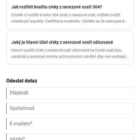
chloridových iontů (jako je mořská voda, slaná voda, chlorid amonný
Jak rozlišit kvalitu cívky z nerezové oceli 304?
atd.) způsobí korozi nerezové oceli a vytvoří důlkovou korozi,
Chcete -li rozlišit kvalitu 304 cívek z nerezové oceli, můžete zvážit
mezikrystalovou korozi atd.
následující aspekty: Certifikace materiálu: Ujistěte se, že zakoupená
cívka z nerezové oceli 304 má relevantní certifikaci materiálu. Mezi
běžné standardy certifikace patří standardy ASTM (American Society
for Testing and Materials) a standardy JIS (japonské průmyslové
Jaký je hlavní účel cívky z nerezové oceli válcované
standardy).
Hlavní využití cívek z nerezové oceli válcované na horké oceli jsou
rozsáhlé a pokrývají mnoho průmyslových odvětví díky své vynikající
odolnosti proti korozi, dobrým mechanickým vlastnostem a
zpracovatelnosti. Zde jsou některé z hlavních použití:
Odeslat dotaz