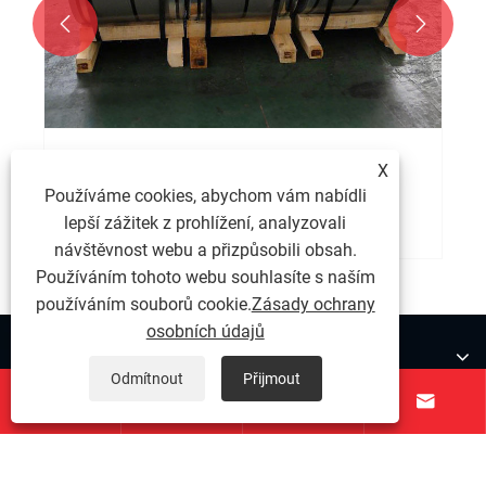


A co cívka z nerezové oceli
X
Používáme cookies, abychom vám nabídli
Ukázat více >>
lepší zážitek z prohlížení, analyzovali
návštěvnost webu a přizpůsobili obsah.
Používáním tohoto webu souhlasíte s naším
používáním souborů cookie.
Zásady ochrany
osobních údajů
O nás
Odmítnout
Přijmout




Produkty
Kontaktujte nás