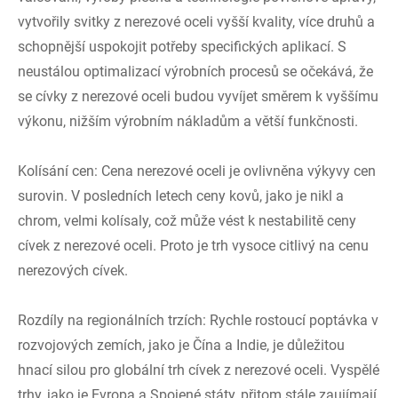
vytvořily svitky z nerezové oceli vyšší kvality, více druhů a
schopnější uspokojit potřeby specifických aplikací. S
neustálou optimalizací výrobních procesů se očekává, že
se cívky z nerezové oceli budou vyvíjet směrem k vyššímu
výkonu, nižším výrobním nákladům a větší funkčnosti.
Kolísání cen: Cena nerezové oceli je ovlivněna výkyvy cen
surovin. V posledních letech ceny kovů, jako je nikl a
chrom, velmi kolísaly, což může vést k nestabilitě ceny
cívek z nerezové oceli. Proto je trh vysoce citlivý na cenu
nerezových cívek.
Rozdíly na regionálních trzích: Rychle rostoucí poptávka v
rozvojových zemích, jako je Čína a Indie, je důležitou
hnací silou pro globální trh cívek z nerezové oceli. Vyspělé
trhy, jako je Evropa a Spojené státy, přitom stále zaujímají