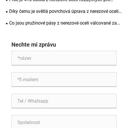
přesné strojírenství
Díky čemu je světlá povrchová úprava z nerezové oceli
oblíbenou volbou pro výrobu
Co jsou pružinové pásy z nerezové oceli válcované za
studena a proč jsou důležité pro různá průmyslová
odvětví
Nechte mi zprávu