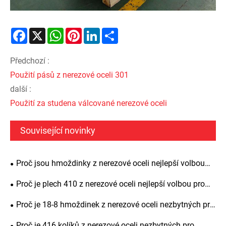
Facebook
X
WhatsApp
Pinterest
LinkedIn
Share
Předchozí :
Použití pásů z nerezové oceli 301
další :
Použití za studena válcované nerezové oceli
Související novinky
Proč jsou hmoždinky z nerezové oceli nejlepší volbou
pro přesné vyrovnání, pevnost konstrukce a dlouhodobou
Proč je plech 410 z nerezové oceli nejlepší volbou pro
životnost
průmyslové aplikace
Proč je 18-8 hmoždinek z nerezové oceli nezbytných pro
přesné strojírenství
Proč je 416 kolíků z nerezové oceli nezbytných pro