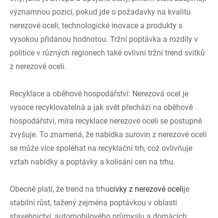
významnou pozici, pokud jde o požadavky na kvalitu
nerezové oceli, technologické inovace a produkty s
vysokou přidanou hodnotou. Tržní poptávka a rozdíly v
politice v různých regionech také ovlivní tržní trend svitků
z nerezové oceli.
Recyklace a oběhové hospodářství: Nerezová ocel je
vysoce recyklovatelná a jak svět přechází na oběhové
hospodářství, míra recyklace nerezové oceli se postupně
zvyšuje. To znamená, že nabídka surovin z nerezové oceli
se může více spoléhat na recyklační trh, což ovlivňuje
vztah nabídky a poptávky a kolísání cen na trhu.
Obecně platí, že trend na trhu
cívky z nerezové oceli
je
stabilní růst, tažený zejména poptávkou v oblasti
stavebnictví, automobilového průmyslu a domácích