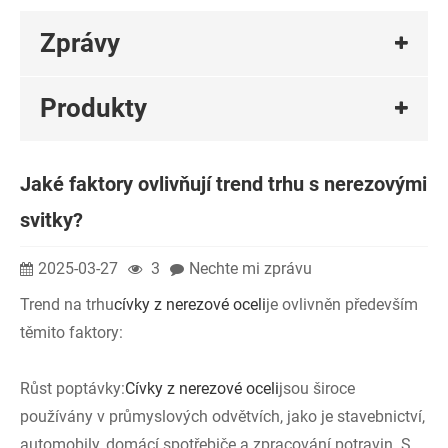
Zprávy
Produkty
Jaké faktory ovlivňují trend trhu s nerezovými
svitky?
2025-03-27
3
Nechte mi zprávu
Trend na trhu
cívky z nerezové oceli
je ovlivněn především
těmito faktory:
Růst poptávky:
Cívky z nerezové oceli
jsou široce
používány v průmyslových odvětvích, jako je stavebnictví,
automobily, domácí spotřebiče a zpracování potravin. S