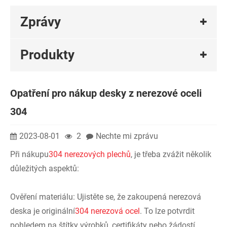
Zprávy
Produkty
Opatření pro nákup desky z nerezové oceli
304
2023-08-01
2
Nechte mi zprávu
Při nákupu
304 nerezových plechů
, je třeba zvážit několik
důležitých aspektů:
Ověření materiálu: Ujistěte se, že zakoupená nerezová
deska je originální
304 nerezová ocel
. To lze potvrdit
pohledem na štítky výrobků, certifikáty nebo žádostí