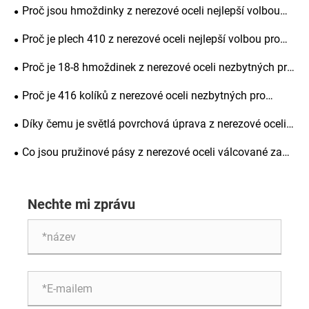
Proč jsou hmoždinky z nerezové oceli nejlepší volbou
pro přesné vyrovnání, pevnost konstrukce a dlouhodobou
Proč je plech 410 z nerezové oceli nejlepší volbou pro
životnost
průmyslové aplikace
Proč je 18-8 hmoždinek z nerezové oceli nezbytných pro
přesné strojírenství
Proč je 416 kolíků z nerezové oceli nezbytných pro
přesné strojírenství
Díky čemu je světlá povrchová úprava z nerezové oceli
oblíbenou volbou pro výrobu
Co jsou pružinové pásy z nerezové oceli válcované za
studena a proč jsou důležité pro různá průmyslová
odvětví
Nechte mi zprávu