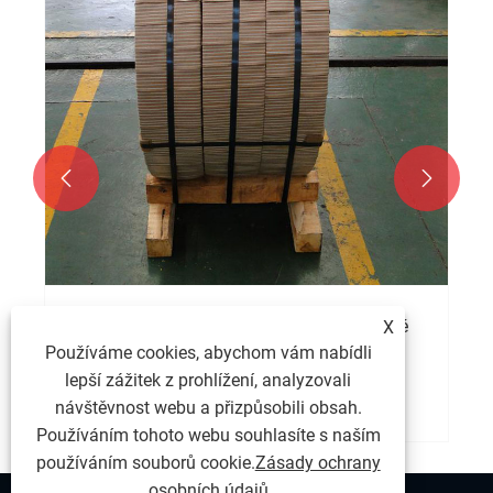


Jaká je pevnost a stabilita cívky z nerezové
X
oceli 321 ve vysokoteplotním prostředí?
Používáme cookies, abychom vám nabídli
lepší zážitek z prohlížení, analyzovali
Ukázat více >>
návštěvnost webu a přizpůsobili obsah.
Používáním tohoto webu souhlasíte s naším
používáním souborů cookie.
Zásady ochrany
osobních údajů