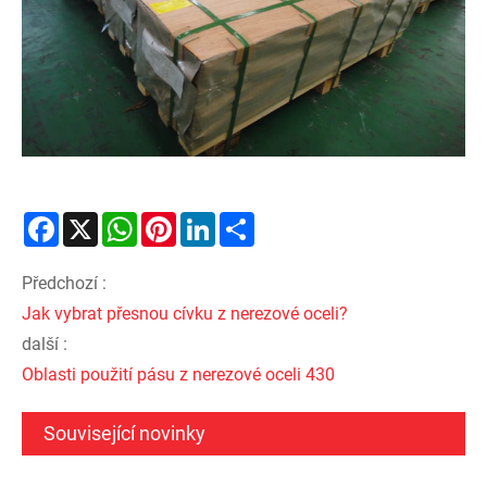
Facebook
X
WhatsApp
Pinterest
LinkedIn
Share
Předchozí :
Jak vybrat přesnou cívku z nerezové oceli?
další :
Oblasti použití pásu z nerezové oceli 430
Související novinky