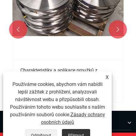


Charakteristiky a aplikace proužků z
nerezové oceli 301
X
Používáme cookies, abychom vám nabídli
Ukázat více >>
lepší zážitek z prohlížení, analyzovali
návštěvnost webu a přizpůsobili obsah.
Používáním tohoto webu souhlasíte s naším
používáním souborů cookie.
Zásady ochrany
O nás
osobních údajů
Odmítnout
Přijmout