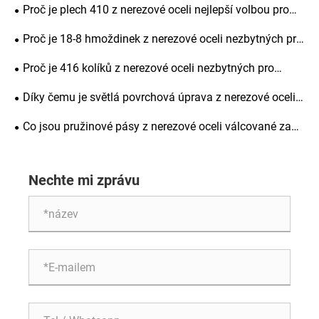
pro přesné vyrovnání, pevnost konstrukce a dlouhodobou
Proč je plech 410 z nerezové oceli nejlepší volbou pro
životnost
průmyslové aplikace
Proč je 18-8 hmoždinek z nerezové oceli nezbytných pro
přesné strojírenství
Proč je 416 kolíků z nerezové oceli nezbytných pro
přesné strojírenství
Díky čemu je světlá povrchová úprava z nerezové oceli
oblíbenou volbou pro výrobu
Co jsou pružinové pásy z nerezové oceli válcované za
studena a proč jsou důležité pro různá průmyslová
odvětví
Nechte mi zprávu