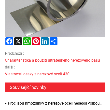
Facebook
X
WhatsApp
Pinterest
LinkedIn
Share
Předchozí :
Charakteristika a použití ultratenkého nerezového pásu
další :
Vlastnosti desky z nerezové oceli 430
Související novinky
Proč jsou hmoždinky z nerezové oceli nejlepší volbou