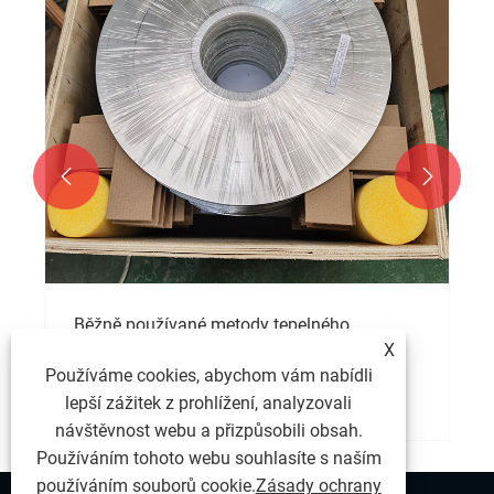


Běžně používané metody tepelného
zpracování pro proužky z nerezové oceli
X
Používáme cookies, abychom vám nabídli
Ukázat více >>
lepší zážitek z prohlížení, analyzovali
návštěvnost webu a přizpůsobili obsah.
Používáním tohoto webu souhlasíte s naším
používáním souborů cookie.
Zásady ochrany