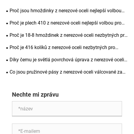
Proč jsou hmoždinky z nerezové oceli nejlepší volbou
pro přesné vyrovnání, pevnost konstrukce a dlouhodobou
Proč je plech 410 z nerezové oceli nejlepší volbou pro
životnost
průmyslové aplikace
Proč je 18-8 hmoždinek z nerezové oceli nezbytných pro
přesné strojírenství
Proč je 416 kolíků z nerezové oceli nezbytných pro
přesné strojírenství
Díky čemu je světlá povrchová úprava z nerezové oceli
oblíbenou volbou pro výrobu
Co jsou pružinové pásy z nerezové oceli válcované za
studena a proč jsou důležité pro různá průmyslová
odvětví
Nechte mi zprávu