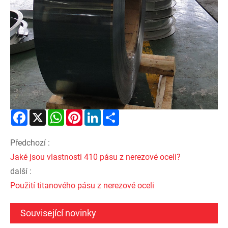
Facebook
X
WhatsApp
Pinterest
LinkedIn
Share
Předchozí :
Jaké jsou vlastnosti 410 pásu z nerezové oceli?
další :
Použití titanového pásu z nerezové oceli
Související novinky