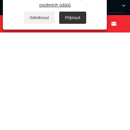
O nás
osobních údajů
Odmítnout
Přijmout
Produkty




Kontaktujte nás
NÁSLEDUJ NÁS
Copyright © 2025 Ningbo Qihong nerezová ocel Co., Ltd. -
Pin z nerezové oceli, přesná nerezová ocel, upevnění z
nerezové oceli - všechna práva vyhrazena.
Links
|
Sitemap
|
RSS
|
XML
|
Zásady ochrany osobních údajů