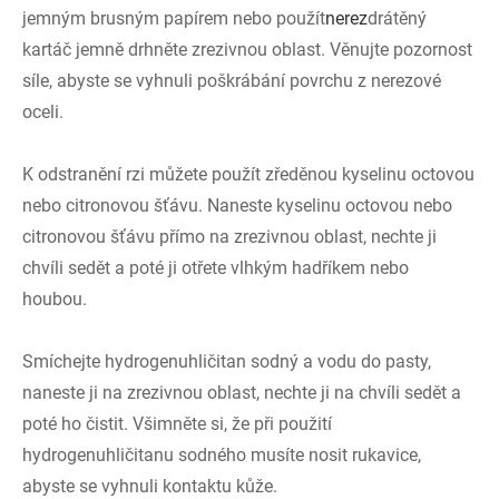
jemným brusným papírem nebo použít
nerez
drátěný
kartáč jemně drhněte zrezivnou oblast. Věnujte pozornost
síle, abyste se vyhnuli poškrábání povrchu z nerezové
oceli.
K odstranění rzi můžete použít zředěnou kyselinu octovou
nebo citronovou šťávu. Naneste kyselinu octovou nebo
citronovou šťávu přímo na zrezivnou oblast, nechte ji
chvíli sedět a poté ji otřete vlhkým hadříkem nebo
houbou.
Smíchejte hydrogenuhličitan sodný a vodu do pasty,
naneste ji na zrezivnou oblast, nechte ji na chvíli sedět a
poté ho čistit. Všimněte si, že při použití
hydrogenuhličitanu sodného musíte nosit rukavice,
abyste se vyhnuli kontaktu kůže.