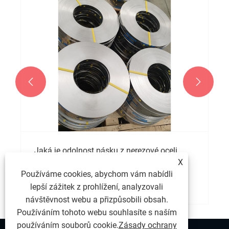


Jaká je odolnost pásku z nerezové oceli
316l proti korozi?
X
Používáme cookies, abychom vám nabídli
Ukázat více >>
lepší zážitek z prohlížení, analyzovali
návštěvnost webu a přizpůsobili obsah.
Používáním tohoto webu souhlasíte s naším
používáním souborů cookie.
Zásady ochrany