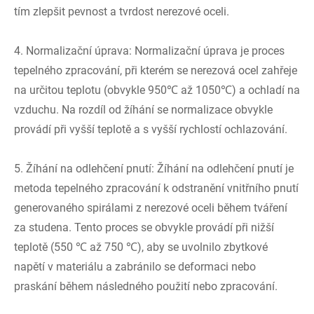
tím zlepšit pevnost a tvrdost nerezové oceli.
4. Normalizační úprava: Normalizační úprava je proces
tepelného zpracování, při kterém se nerezová ocel zahřeje
na určitou teplotu (obvykle 950℃ až 1050℃) a ochladí na
vzduchu. Na rozdíl od žíhání se normalizace obvykle
provádí při vyšší teplotě a s vyšší rychlostí ochlazování.
5. Žíhání na odlehčení pnutí: Žíhání na odlehčení pnutí je
metoda tepelného zpracování k odstranění vnitřního pnutí
generovaného spirálami z nerezové oceli během tváření
za studena. Tento proces se obvykle provádí při nižší
teplotě (550 ℃ až 750 ℃), aby se uvolnilo zbytkové
napětí v materiálu a zabránilo se deformaci nebo
praskání během následného použití nebo zpracování.