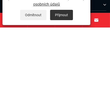
O nás
osobních údajů
Odmítnout
Přijmout
Produkty




Kontaktujte nás
NÁSLEDUJ NÁS
Copyright © 2025 Ningbo Qihong nerezová ocel Co., Ltd. -
Pin z nerezové oceli, přesná nerezová ocel, upevnění z
nerezové oceli - všechna práva vyhrazena.
Links
|
Sitemap
|
RSS
|
XML
|
Zásady ochrany osobních údajů