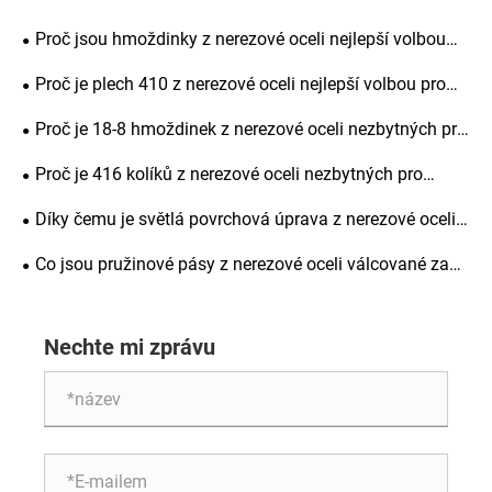
Proč jsou hmoždinky z nerezové oceli nejlepší volbou
pro přesné vyrovnání, pevnost konstrukce a dlouhodobou
Proč je plech 410 z nerezové oceli nejlepší volbou pro
životnost
průmyslové aplikace
Proč je 18-8 hmoždinek z nerezové oceli nezbytných pro
přesné strojírenství
Proč je 416 kolíků z nerezové oceli nezbytných pro
přesné strojírenství
Díky čemu je světlá povrchová úprava z nerezové oceli
oblíbenou volbou pro výrobu
Co jsou pružinové pásy z nerezové oceli válcované za
studena a proč jsou důležité pro různá průmyslová
odvětví
Nechte mi zprávu