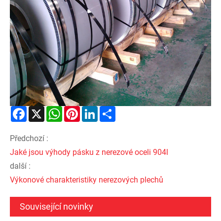
Facebook
X
WhatsApp
Pinterest
LinkedIn
Share
Předchozí :
Jaké jsou výhody pásku z nerezové oceli 904l
další :
Výkonové charakteristiky nerezových plechů
Související novinky